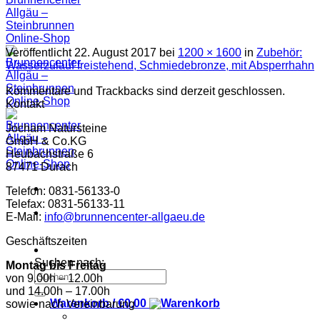
Veröffentlicht
22. August 2017
bei
1200 × 1600
in
Zubehör:
Wasserzulauf freistehend, Schmiedebronze, mit Absperrhahn
Kommentare und Trackbacks sind derzeit geschlossen.
Kontakt
Jocham Natursteine
GmbH & Co.KG
Heubachstraße 6
87471 Durach
Telefon: 0831-56133-0
Telefax: 0831-56133-11
E-Mail:
info@brunnencenter-allgaeu.de
Geschäftszeiten
Suchen nach:
Montag bis Freitag
von 9.00h – 12.00h
und 14.00h – 17.00h
Warenkorb /
€
0,00
sowie nach Vereinbarung