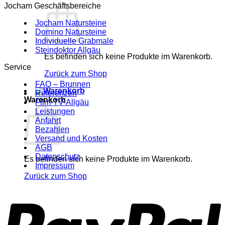
Jocham Geschäftsbereiche
Jocham Natursteine
Domino Natursteine
Individuelle Grabmale
Steindoktor Allgäu
Es befinden sich keine Produkte im Warenkorb.
Service
Zurück zum Shop
FAQ – Brunnen
Referenzen
Warenkorb
Film-TV-Allgäu
Leistungen
Anfahrt
Bezahlen
Versand und Kosten
AGB
Datenschutz
Es befinden sich keine Produkte im Warenkorb.
Impressum
Zurück zum Shop