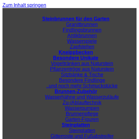
Zum Inhalt springen
Steinbrunnen für den Garten
Granitbrunnen
Findlingsbrunnen
Antikbrunnen
Wasserspiele
Zapfstellen
Kneippbecken
Besondere Unikate
Vogeltränken aus Naturstein
Pflanzentröge aus Naturstein
Sitzbänke & Tische
Besondere Findlinge
..und noch mehr Schmuckstücke
Brunnen-Zubehör
Wasserhähne und Wasserzuläufe
Zu-/Ablauftechnik
Wasserpumpen
Brunnenpflege
Garten-Figuren
Steinplatten
Steinplatten
Gitterroste und Fußabstreifer