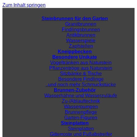
Zum Inhalt springen
Steinbrunnen für den Garten
Granitbrunnen
Findlingsbrunnen
Antikbrunnen
Wasserspiele
Zapfstellen
Kneippbecken
Besondere Unikate
Vogeltränken aus Naturstein
Pflanzentröge aus Naturstein
Sitzbänke & Tische
Besondere Findlinge
..und noch mehr Schmuckstücke
Brunnen-Zubehör
Wasserhähne und Wasserzuläufe
Zu-/Ablauftechnik
Wasserpumpen
Brunnenpflege
Garten-Figuren
Steinplatten
Steinplatten
Gitterroste und Fußabstreifer