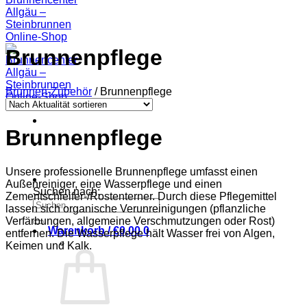
Brunnenpflege
Brunnen-Zubehör
/
Brunnenpflege
Brunnenpflege
Unsere professionelle Brunnenpflege umfasst einen
Außenreiniger, eine Wasserpflege und einen
Suchen nach:
Zementschleifer-/Rostenterner. Durch diese Pflegemittel
lassen sich organische Verunreinigungen (pflanzliche
Verfärbungen, allgemeine Verschmutzungen oder Rost)
Warenkorb /
€
0,00
0
entfernen. Die Wasserpflege hält Wasser frei von Algen,
Keimen und Kalk.