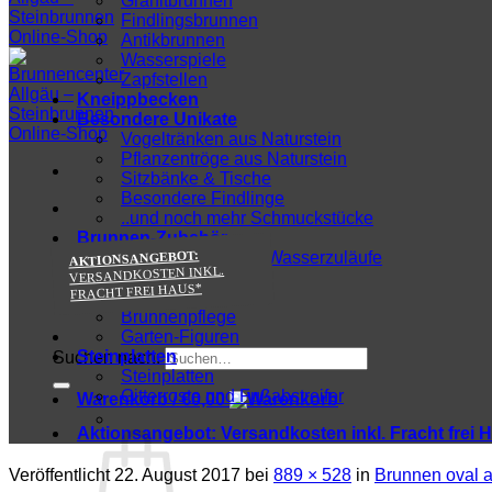
Granitbrunnen
Findlingsbrunnen
Antikbrunnen
Wasserspiele
Zapfstellen
Kneippbecken
Besondere Unikate
Vogeltränken aus Naturstein
Pflanzentröge aus Naturstein
Sitzbänke & Tische
Besondere Findlinge
..und noch mehr Schmuckstücke
Brunnen-Zubehör
AKTIONSANGEBOT:
Wasserhähne und Wasserzuläufe
VERSANDKOSTEN INKL.
Zu-/Ablauftechnik
FRACHT FREI HAUS*
Wasserpumpen
Brunnenpflege
Garten-Figuren
Steinplatten
Suchen nach:
Steinplatten
Gitterroste und Fußabstreifer
Warenkorb /
€
0,00
Aktionsangebot:
Versandkosten inkl. Fracht frei 
Veröffentlicht
22. August 2017
bei
889 × 528
in
Brunnen oval a