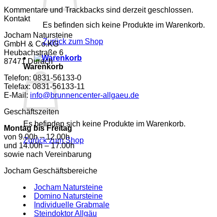
Kommentare und Trackbacks sind derzeit geschlossen.
Kontakt
Es befinden sich keine Produkte im Warenkorb.
Jocham Natursteine
Zurück zum Shop
GmbH & Co.KG
Heubachstraße 6
87471 Durach
Warenkorb
Telefon: 0831-56133-0
Telefax: 0831-56133-11
E-Mail:
info@brunnencenter-allgaeu.de
Geschäftszeiten
Es befinden sich keine Produkte im Warenkorb.
Montag bis Freitag
von 9.00h – 12.00h
Zurück zum Shop
und 14.00h – 17.00h
sowie nach Vereinbarung
Jocham Geschäftsbereiche
Jocham Natursteine
Domino Natursteine
Individuelle Grabmale
Steindoktor Allgäu