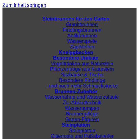
Zum Inhalt springen
Steinbrunnen für den Garten
Granitbrunnen
Findlingsbrunnen
Antikbrunnen
Wasserspiele
Zapfstellen
Kneippbecken
Besondere Unikate
Vogeltränken aus Naturstein
Pflanzentröge aus Naturstein
Sitzbänke & Tische
Besondere Findlinge
..und noch mehr Schmuckstücke
Brunnen-Zubehör
Wasserhähne und Wasserzuläufe
Zu-/Ablauftechnik
Wasserpumpen
Brunnenpflege
Garten-Figuren
Steinplatten
Steinplatten
Gitterroste und Fußabstreifer