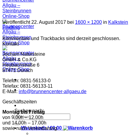
Veröffentlicht
22. August 2017
bei
1600 × 1200
in
Kalkstein
Findling
Kommentare und Trackbacks sind derzeit geschlossen.
Kontakt
Jocham Natursteine
GmbH & Co.KG
Heubachstraße 6
87471 Durach
Telefon: 0831-56133-0
Telefax: 0831-56133-11
E-Mail:
info@brunnencenter-allgaeu.de
Geschäftszeiten
Suchen nach:
Montag bis Freitag
von 9.00h – 12.00h
und 14.00h – 17.00h
Warenkorb /
€
0,00
sowie nach Vereinbarung