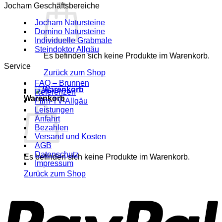
Jocham Geschäftsbereiche
Jocham Natursteine
Domino Natursteine
Individuelle Grabmale
Steindoktor Allgäu
Es befinden sich keine Produkte im Warenkorb.
Service
Zurück zum Shop
FAQ – Brunnen
Referenzen
Warenkorb
Film-TV-Allgäu
Leistungen
Anfahrt
Bezahlen
Versand und Kosten
AGB
Datenschutz
Es befinden sich keine Produkte im Warenkorb.
Impressum
Zurück zum Shop