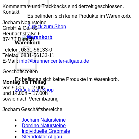
Kommentare und Trackbacks sind derzeit geschlossen.
Kontakt
Es befinden sich keine Produkte im Warenkorb.
Jocham Natursteine
Zurück zum Shop
GmbH & Co.KG
Heubachstraße 6
87471 Durach
Warenkorb
Telefon: 0831-56133-0
Telefax: 0831-56133-11
E-Mail:
info@brunnencenter-allgaeu.de
Geschäftszeiten
Es befinden sich keine Produkte im Warenkorb.
Montag bis Freitag
von 9.00h – 12.00h
Zurück zum Shop
und 14.00h – 17.00h
sowie nach Vereinbarung
Jocham Geschäftsbereiche
Jocham Natursteine
Domino Natursteine
Individuelle Grabmale
Steindoktor Allgäu