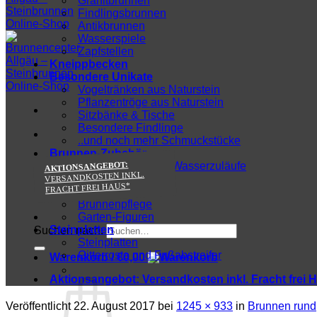
Granitbrunnen
Findlingsbrunnen
Antikbrunnen
Wasserspiele
Zapfstellen
Kneippbecken
Besondere Unikate
Vogeltränken aus Naturstein
Pflanzentröge aus Naturstein
Sitzbänke & Tische
Besondere Findlinge
..und noch mehr Schmuckstücke
Brunnen-Zubehör
AKTIONSANGEBOT:
Wasserhähne und Wasserzuläufe
VERSANDKOSTEN INKL.
Zu-/Ablauftechnik
FRACHT FREI HAUS*
Wasserpumpen
Brunnenpflege
Garten-Figuren
Steinplatten
Suchen nach:
Steinplatten
Gitterroste und Fußabstreifer
Warenkorb /
€
0,00
Aktionsangebot:
Versandkosten inkl. Fracht frei 
Veröffentlicht
22. August 2017
bei
1245 × 933
in
Brunnen rund