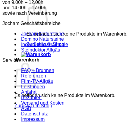
von 9.00h – 12.00h
und 14.00h – 17.00h
sowie nach Vereinbarung
Jocham Geschäftsbereiche
Jocham Natursteine
Es befinden sich keine Produkte im Warenkorb.
Domino Natursteine
Zurück zum Shop
Individuelle Grabmale
Steindoktor Allgäu
Warenkorb
Service
FAQ – Brunnen
Referenzen
Film-TV-Allgäu
Leistungen
Anfahrt
Es befinden sich keine Produkte im Warenkorb.
Bezahlen
Versand und Kosten
Zurück zum Shop
AGB
Datenschutz
Impressum