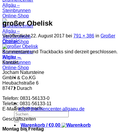
großer Obelisk
Veröffentlicht
22. August 2017
bei
791 × 386
in
Großer
Obelisk
Kommentare und Trackbacks sind derzeit geschlossen.
Weiter
→
Kontakt
Jocham Natursteine
GmbH & Co.KG
Heubachstraße 6
87471 Durach
Telefon: 0831-56133-0
Telefax: 0831-56133-11
Suchen nach:
E-Mail:
info@brunnencenter-allgaeu.de
Geschäftszeiten
Warenkorb /
€
0,00
Montag bis Freitag