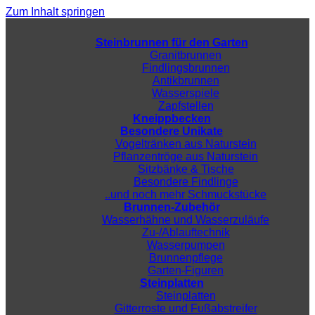
Zum Inhalt springen
Steinbrunnen für den Garten
Granitbrunnen
Findlingsbrunnen
Antikbrunnen
Wasserspiele
Zapfstellen
Kneippbecken
Besondere Unikate
Vogeltränken aus Naturstein
Pflanzentröge aus Naturstein
Sitzbänke & Tische
Besondere Findlinge
..und noch mehr Schmuckstücke
Brunnen-Zubehör
Wasserhähne und Wasserzuläufe
Zu-/Ablauftechnik
Wasserpumpen
Brunnenpflege
Garten-Figuren
Steinplatten
Steinplatten
Gitterroste und Fußabstreifer