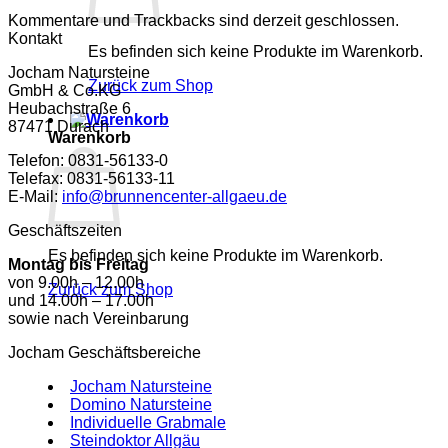
Kommentare und Trackbacks sind derzeit geschlossen.
Kontakt
Es befinden sich keine Produkte im Warenkorb.
Jocham Natursteine
Zurück zum Shop
GmbH & Co.KG
Heubachstraße 6
87471 Durach
Warenkorb
Telefon: 0831-56133-0
Telefax: 0831-56133-11
E-Mail:
info@brunnencenter-allgaeu.de
Geschäftszeiten
Es befinden sich keine Produkte im Warenkorb.
Montag bis Freitag
von 9.00h – 12.00h
Zurück zum Shop
und 14.00h – 17.00h
sowie nach Vereinbarung
Jocham Geschäftsbereiche
Jocham Natursteine
Domino Natursteine
Individuelle Grabmale
Steindoktor Allgäu