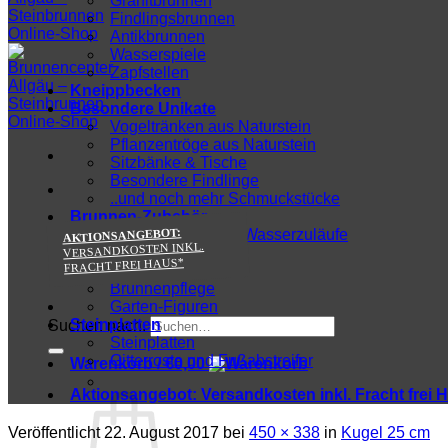
Granitbrunnen
Findlingsbrunnen
Antikbrunnen
Wasserspiele
Zapfstellen
Kneippbecken
Besondere Unikate
Vogeltränken aus Naturstein
Pflanzentröge aus Naturstein
Sitzbänke & Tische
Besondere Findlinge
..und noch mehr Schmuckstücke
Brunnen-Zubehör
AKTIONSANGEBOT:
Wasserhähne und Wasserzuläufe
VERSANDKOSTEN INKL.
Zu-/Ablauftechnik
FRACHT FREI HAUS*
Wasserpumpen
Brunnenpflege
Garten-Figuren
Steinplatten
Suchen nach:
Steinplatten
Gitterroste und Fußabstreifer
Warenkorb /
€
0,00
Aktionsangebot:
Versandkosten inkl. Fracht frei 
Veröffentlicht
22. August 2017
bei
450 × 338
in
Kugel 25 cm