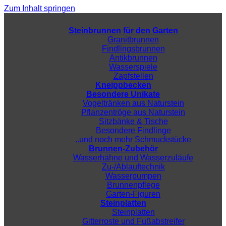
Zum Inhalt springen
Steinbrunnen für den Garten
Granitbrunnen
Findlingsbrunnen
Antikbrunnen
Wasserspiele
Zapfstellen
Kneippbecken
Besondere Unikate
Vogeltränken aus Naturstein
Pflanzentröge aus Naturstein
Sitzbänke & Tische
Besondere Findlinge
..und noch mehr Schmuckstücke
Brunnen-Zubehör
Wasserhähne und Wasserzuläufe
Zu-/Ablauftechnik
Wasserpumpen
Brunnenpflege
Garten-Figuren
Steinplatten
Steinplatten
Gitterroste und Fußabstreifer