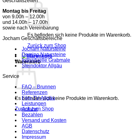
Geschäftszeiten
Montag bis Freitag
von 9.00h – 12.00h
und 14.00h – 17.00h
sowie nach Vereinbarung
Es befinden sich keine Produkte im Warenkorb.
Jocham Geschäftsbereiche
Zurück zum Shop
Jocham Natursteine
Domino Natursteine
Individuelle Grabmale
Warenkorb
Steindoktor Allgäu
Service
FAQ – Brunnen
Referenzen
Film-TV-Allgäu
Es befinden sich keine Produkte im Warenkorb.
Leistungen
Zurück zum Shop
Anfahrt
Bezahlen
Versand und Kosten
AGB
Datenschutz
Impressum