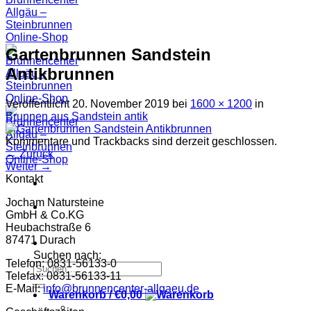
Gartenbrunnen Sandstein
Antikbrunnen
Veröffentlicht
20. November 2019
bei
1600 × 1200
in
Brunnen aus Sandstein antik
Kommentare und Trackbacks sind derzeit geschlossen.
←
Zurück
Weiter
→
Kontakt
Jocham Natursteine
GmbH & Co.KG
Heubachstraße 6
87471 Durach
Suchen nach:
Telefon: 0831-56133-0
Telefax: 0831-56133-11
E-Mail:
info@brunnencenter-allgaeu.de
Warenkorb /
€
0,00