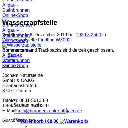
Wasserzapfstelle
Veröffentlicht
6. Dezember 2019
bei
1920 × 2560
in
Wasserzapfstelle Findling WZ002
Kommentare und Trackbacks sind derzeit geschlossen.
←
Zurück
Weiter
→
Kontakt
Jocham Natursteine
GmbH & Co.KG
Heubachstraße 6
87471 Durach
Telefon: 0831-56133-0
Suchen nach:
Telefax: 0831-56133-11
E-Mail:
info@brunnencenter-allgaeu.de
Geschäftszeiten
Warenkorb /
€
0,00