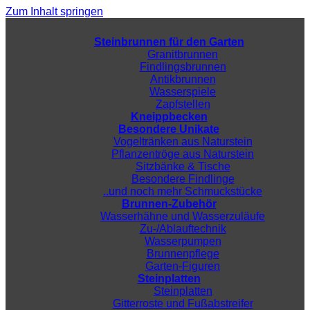
Zum Inhalt springen
Steinbrunnen für den Garten
Granitbrunnen
Findlingsbrunnen
Antikbrunnen
Wasserspiele
Zapfstellen
Kneippbecken
Besondere Unikate
Vogeltränken aus Naturstein
Pflanzentröge aus Naturstein
Sitzbänke & Tische
Besondere Findlinge
..und noch mehr Schmuckstücke
Brunnen-Zubehör
Wasserhähne und Wasserzuläufe
Zu-/Ablauftechnik
Wasserpumpen
Brunnenpflege
Garten-Figuren
Steinplatten
Steinplatten
Gitterroste und Fußabstreifer