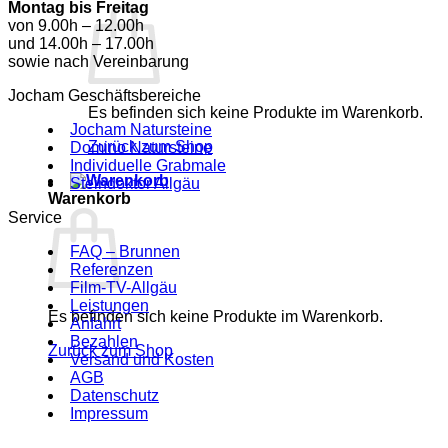
Montag bis Freitag
von 9.00h – 12.00h
und 14.00h – 17.00h
sowie nach Vereinbarung
Jocham Geschäftsbereiche
Es befinden sich keine Produkte im Warenkorb.
Jocham Natursteine
Zurück zum Shop
Domino Natursteine
Individuelle Grabmale
Steindoktor Allgäu
Warenkorb
Service
FAQ – Brunnen
Referenzen
Film-TV-Allgäu
Leistungen
Es befinden sich keine Produkte im Warenkorb.
Anfahrt
Bezahlen
Zurück zum Shop
Versand und Kosten
AGB
Datenschutz
Impressum