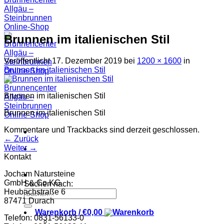
Brunnen im italienischen Stil
Veröffentlicht
17. Dezember 2019
bei
1200 × 1600
in
Brunnen im italienischen Stil
Brunnen im italienischen Stil
Brunnen im italienischen Stil
Kommentare und Trackbacks sind derzeit geschlossen.
←
Zurück
Weiter
→
Kontakt
Jocham Natursteine
GmbH & Co.KG
Suchen nach:
Heubachstraße 6
87471 Durach
Warenkorb /
€
0,00
Telefon: 0831-56133-0