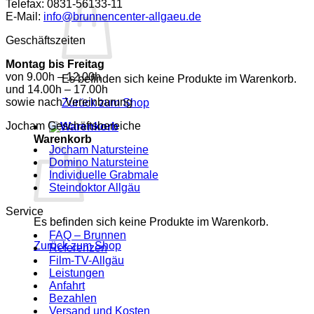
Telefax: 0831-56133-11
E-Mail:
info@brunnencenter-allgaeu.de
Geschäftszeiten
Montag bis Freitag
von 9.00h – 12.00h
Es befinden sich keine Produkte im Warenkorb.
und 14.00h – 17.00h
sowie nach Vereinbarung
Zurück zum Shop
Jocham Geschäftsbereiche
Warenkorb
Jocham Natursteine
Domino Natursteine
Individuelle Grabmale
Steindoktor Allgäu
Service
Es befinden sich keine Produkte im Warenkorb.
FAQ – Brunnen
Zurück zum Shop
Referenzen
Film-TV-Allgäu
Leistungen
Anfahrt
Bezahlen
Versand und Kosten