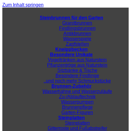
Zum Inhalt springen
Steinbrunnen für den Garten
Granitbrunnen
Findlingsbrunnen
Antikbrunnen
Wasserspiele
Zapfstellen
Kneippbecken
Besondere Unikate
Vogeltränken aus Naturstein
Pflanzentröge aus Naturstein
Sitzbänke & Tische
Besondere Findlinge
..und noch mehr Schmuckstücke
Brunnen-Zubehör
Wasserhähne und Wasserzuläufe
Zu-/Ablauftechnik
Wasserpumpen
Brunnenpflege
Garten-Figuren
Steinplatten
Steinplatten
Gitterroste und Fußabstreifer