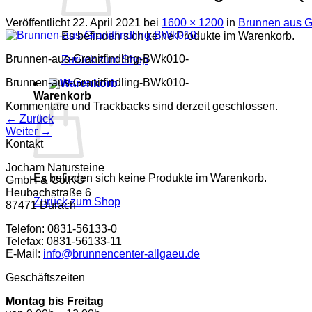
Veröffentlicht
22. April 2021
bei
1600 × 1200
in
Brunnen aus G
Es befinden sich keine Produkte im Warenkorb.
Brunnen-aus-Granitfindling-BWk010-
Zurück zum Shop
Brunnen-aus-Granitfindling-BWk010-
Warenkorb
Kommentare und Trackbacks sind derzeit geschlossen.
←
Zurück
Weiter
→
Kontakt
Jocham Natursteine
Es befinden sich keine Produkte im Warenkorb.
GmbH & Co.KG
Heubachstraße 6
Zurück zum Shop
87471 Durach
Telefon: 0831-56133-0
Telefax: 0831-56133-11
E-Mail:
info@brunnencenter-allgaeu.de
Geschäftszeiten
Montag bis Freitag