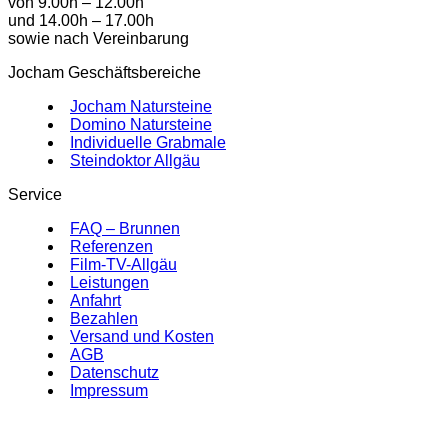
von 9.00h – 12.00h
und 14.00h – 17.00h
sowie nach Vereinbarung
Jocham Geschäftsbereiche
Jocham Natursteine
Domino Natursteine
Individuelle Grabmale
Steindoktor Allgäu
Service
FAQ – Brunnen
Referenzen
Film-TV-Allgäu
Leistungen
Anfahrt
Bezahlen
Versand und Kosten
AGB
Datenschutz
Impressum