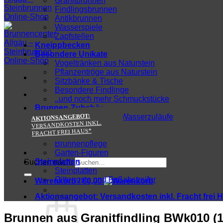
Granitbrunnen
Findlingsbrunnen
Antikbrunnen
Wasserspiele
Zapfstellen
Kneippbecken
Besondere Unikate
Vogeltränken aus Naturstein
Pflanzentröge aus Naturstein
Sitzbänke & Tische
Besondere Findlinge
..und noch mehr Schmuckstücke
Brunnen-Zubehör
AKTIONSANGEBOT:
Wasserhähne und Wasserzuläufe
VERSANDKOSTEN INKL.
Zu-/Ablauftechnik
FRACHT FREI HAUS*
Wasserpumpen
Brunnenpflege
Garten-Figuren
Steinplatten
Suchen nach:
Steinplatten
Gitterroste und Fußabstreifer
Warenkorb /
€
0,00
Aktionsangebot:
Versandkosten inkl. Fracht frei 
Brunnen aus Granitfindling BWk010 (1