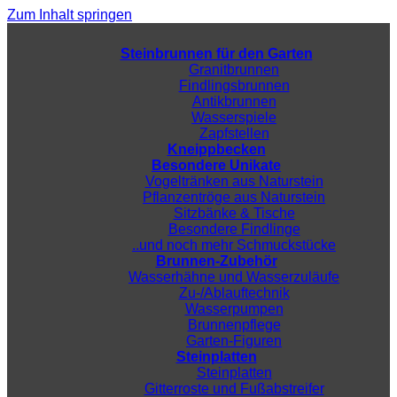
Zum Inhalt springen
Steinbrunnen für den Garten
Granitbrunnen
Findlingsbrunnen
Antikbrunnen
Wasserspiele
Zapfstellen
Kneippbecken
Besondere Unikate
Vogeltränken aus Naturstein
Pflanzentröge aus Naturstein
Sitzbänke & Tische
Besondere Findlinge
..und noch mehr Schmuckstücke
Brunnen-Zubehör
Wasserhähne und Wasserzuläufe
Zu-/Ablauftechnik
Wasserpumpen
Brunnenpflege
Garten-Figuren
Steinplatten
Steinplatten
Gitterroste und Fußabstreifer