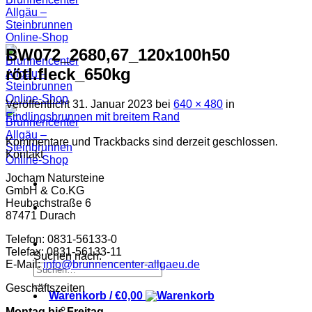
BW072_2680,67_120x100h50
rötl.fleck_650kg
Veröffentlicht
31. Januar 2023
bei
640 × 480
in
Findlingsbrunnen mit breitem Rand
Kommentare und Trackbacks sind derzeit geschlossen.
Kontakt
Jocham Natursteine
GmbH & Co.KG
Heubachstraße 6
87471 Durach
Telefon: 0831-56133-0
Telefax: 0831-56133-11
Suchen nach:
E-Mail:
info@brunnencenter-allgaeu.de
Geschäftszeiten
Warenkorb /
€
0,00
Montag bis Freitag