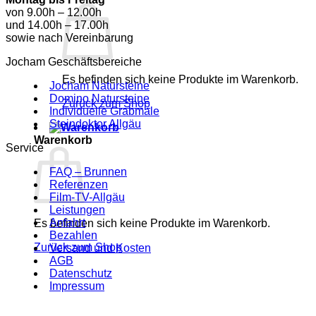
von 9.00h – 12.00h
und 14.00h – 17.00h
sowie nach Vereinbarung
Jocham Geschäftsbereiche
Es befinden sich keine Produkte im Warenkorb.
Jocham Natursteine
Domino Natursteine
Zurück zum Shop
Individuelle Grabmale
Steindoktor Allgäu
Warenkorb
Service
FAQ – Brunnen
Referenzen
Film-TV-Allgäu
Leistungen
Anfahrt
Es befinden sich keine Produkte im Warenkorb.
Bezahlen
Zurück zum Shop
Versand und Kosten
AGB
Datenschutz
Impressum