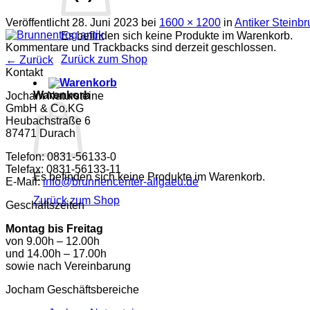
Veröffentlicht
28. Juni 2023
bei
1600 × 1200
in
Antiker Steinb
Es befinden sich keine Produkte im Warenkorb.
Kommentare und Trackbacks sind derzeit geschlossen.
Zurück zum Shop
←
Zurück
Kontakt
Warenkorb
Jocham Natursteine
GmbH & Co.KG
Heubachstraße 6
87471 Durach
Telefon: 0831-56133-0
Telefax: 0831-56133-11
Es befinden sich keine Produkte im Warenkorb.
E-Mail:
info@brunnencenter-allgaeu.de
Zurück zum Shop
Geschäftszeiten
Montag bis Freitag
von 9.00h – 12.00h
und 14.00h – 17.00h
sowie nach Vereinbarung
Jocham Geschäftsbereiche