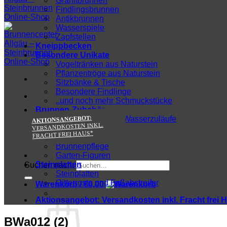
Granitbrunnen
Findlingsbrunnen
Antikbrunnen
Wasserspiele
Zapfstellen
Kneippbecken
Besondere Unikate
Vogeltränken aus Naturstein
Pflanzentröge aus Naturstein
Sitzbänke & Tische
Besondere Findlinge
..und noch mehr Schmuckstücke
Brunnen-Zubehör
AKTIONSANGEBOT:
Wasserhähne und Wasserzuläufe
VERSANDKOSTEN INKL.
Zu-/Ablauftechnik
FRACHT FREI HAUS*
Wasserpumpen
Brunnenpflege
Garten-Figuren
Steinplatten
Suchen nach:
Steinplatten
Gitterroste und Fußabstreifer
Warenkorb /
€
0,00
Aktionsangebot:
Versandkosten inkl. Fracht frei 
BWa012 (2)