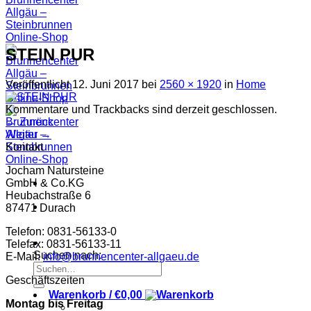
STEIN PUR
Veröffentlicht
12. Juni 2017
bei
2560 × 1920
in
Home
Kommentare und Trackbacks sind derzeit geschlossen.
←
Zurück
Weiter
→
Kontakt
Jocham Natursteine
GmbH & Co.KG
Heubachstraße 6
87471 Durach
Telefon: 0831-56133-0
Telefax: 0831-56133-11
Suchen nach:
E-Mail:
info@brunnencenter-allgaeu.de
Geschäftszeiten
Warenkorb /
€
0,00
Montag bis Freitag