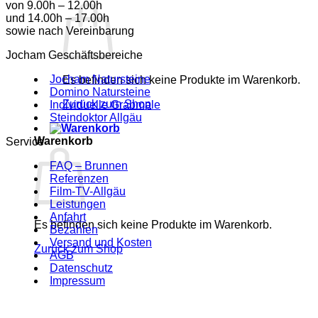
von 9.00h – 12.00h
und 14.00h – 17.00h
sowie nach Vereinbarung
Jocham Geschäftsbereiche
Jocham Natursteine
Es befinden sich keine Produkte im Warenkorb.
Domino Natursteine
Zurück zum Shop
Individuelle Grabmale
Steindoktor Allgäu
Warenkorb
Service
FAQ – Brunnen
Referenzen
Film-TV-Allgäu
Leistungen
Anfahrt
Es befinden sich keine Produkte im Warenkorb.
Bezahlen
Versand und Kosten
Zurück zum Shop
AGB
Datenschutz
Impressum