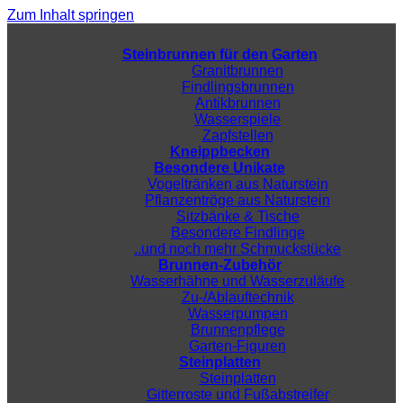
Zum Inhalt springen
Steinbrunnen für den Garten
Granitbrunnen
Findlingsbrunnen
Antikbrunnen
Wasserspiele
Zapfstellen
Kneippbecken
Besondere Unikate
Vogeltränken aus Naturstein
Pflanzentröge aus Naturstein
Sitzbänke & Tische
Besondere Findlinge
..und noch mehr Schmuckstücke
Brunnen-Zubehör
Wasserhähne und Wasserzuläufe
Zu-/Ablauftechnik
Wasserpumpen
Brunnenpflege
Garten-Figuren
Steinplatten
Steinplatten
Gitterroste und Fußabstreifer