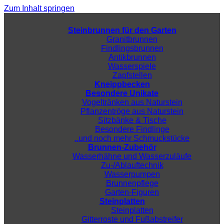
Zum Inhalt springen
Steinbrunnen für den Garten
Granitbrunnen
Findlingsbrunnen
Antikbrunnen
Wasserspiele
Zapfstellen
Kneippbecken
Besondere Unikate
Vogeltränken aus Naturstein
Pflanzentröge aus Naturstein
Sitzbänke & Tische
Besondere Findlinge
..und noch mehr Schmuckstücke
Brunnen-Zubehör
Wasserhähne und Wasserzuläufe
Zu-/Ablauftechnik
Wasserpumpen
Brunnenpflege
Garten-Figuren
Steinplatten
Steinplatten
Gitterroste und Fußabstreifer