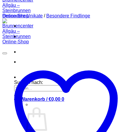
Besondere Unikate
/
Besondere Findlinge
Suchen nach:
Warenkorb /
€
0,00
0