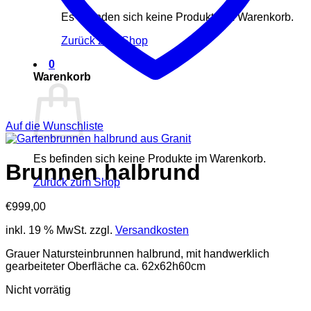
Es befinden sich keine Produkte im Warenkorb.
Zurück zum Shop
0
Warenkorb
Auf die Wunschliste
Es befinden sich keine Produkte im Warenkorb.
Brunnen halbrund
Zurück zum Shop
€
999,00
inkl. 19 % MwSt.
zzgl.
Versandkosten
Grauer Natursteinbrunnen halbrund, mit handwerklich
gearbeiteter Oberfläche ca. 62x62h60cm
Nicht vorrätig