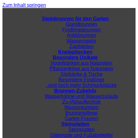
Zum Inhalt springen
Steinbrunnen für den Garten
Granitbrunnen
Findlingsbrunnen
Antikbrunnen
Wasserspiele
Zapfstellen
Kneippbecken
Besondere Unikate
Vogeltränken aus Naturstein
Pflanzentröge aus Naturstein
Sitzbänke & Tische
Besondere Findlinge
..und noch mehr Schmuckstücke
Brunnen-Zubehör
Wasserhähne und Wasserzuläufe
Zu-/Ablauftechnik
Wasserpumpen
Brunnenpflege
Garten-Figuren
Steinplatten
Steinplatten
Gitterroste und Fußabstreifer