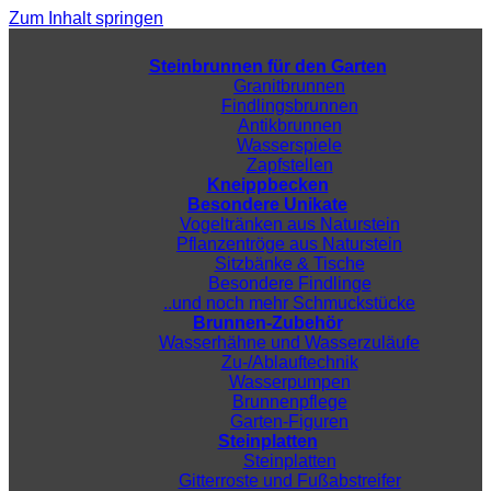
Zum Inhalt springen
Steinbrunnen für den Garten
Granitbrunnen
Findlingsbrunnen
Antikbrunnen
Wasserspiele
Zapfstellen
Kneippbecken
Besondere Unikate
Vogeltränken aus Naturstein
Pflanzentröge aus Naturstein
Sitzbänke & Tische
Besondere Findlinge
..und noch mehr Schmuckstücke
Brunnen-Zubehör
Wasserhähne und Wasserzuläufe
Zu-/Ablauftechnik
Wasserpumpen
Brunnenpflege
Garten-Figuren
Steinplatten
Steinplatten
Gitterroste und Fußabstreifer