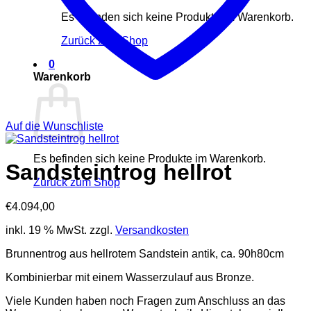
Es befinden sich keine Produkte im Warenkorb.
Zurück zum Shop
0
Warenkorb
Auf die Wunschliste
Es befinden sich keine Produkte im Warenkorb.
Sandsteintrog hellrot
Zurück zum Shop
€
4.094,00
inkl. 19 % MwSt.
zzgl.
Versandkosten
Brunnentrog aus hellrotem Sandstein antik, ca. 90h80cm
Kombinierbar mit einem Wasserzulauf aus Bronze.
Viele Kunden haben noch Fragen zum Anschluss an das