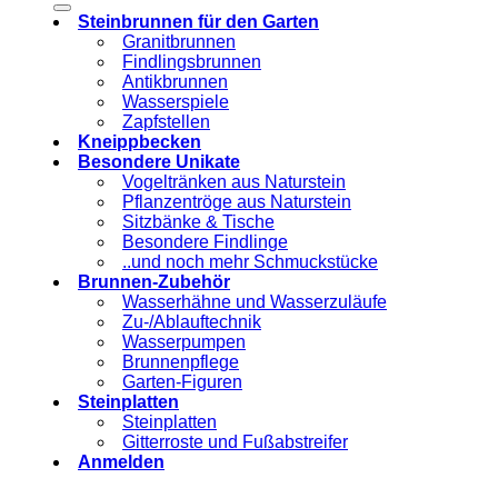
Steinbrunnen für den Garten
Granitbrunnen
Findlingsbrunnen
Antikbrunnen
Wasserspiele
Zapfstellen
Kneippbecken
Besondere Unikate
Vogeltränken aus Naturstein
Pflanzentröge aus Naturstein
Sitzbänke & Tische
Besondere Findlinge
..und noch mehr Schmuckstücke
Brunnen-Zubehör
Wasserhähne und Wasserzuläufe
Zu-/Ablauftechnik
Wasserpumpen
Brunnenpflege
Garten-Figuren
Steinplatten
Steinplatten
Gitterroste und Fußabstreifer
Anmelden