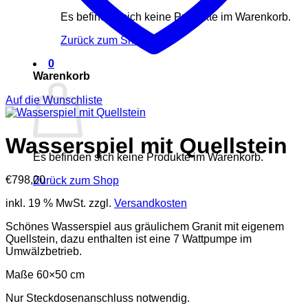
Es befinden sich keine Produkte im Warenkorb.
Zurück zum Shop
0
Warenkorb
Auf die Wunschliste
Wasserspiel mit Quellstein
Es befinden sich keine Produkte im Warenkorb.
€
798,00
Zurück zum Shop
inkl. 19 % MwSt.
zzgl.
Versandkosten
Schönes Wasserspiel aus gräulichem Granit mit eigenem
Quellstein, dazu enthalten ist eine 7 Wattpumpe im
Umwälzbetrieb.
Maße 60×50 cm
Nur Steckdosenanschluss notwendig.