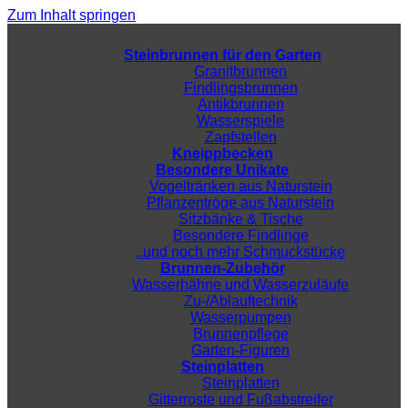
Zum Inhalt springen
Steinbrunnen für den Garten
Granitbrunnen
Findlingsbrunnen
Antikbrunnen
Wasserspiele
Zapfstellen
Kneippbecken
Besondere Unikate
Vogeltränken aus Naturstein
Pflanzentröge aus Naturstein
Sitzbänke & Tische
Besondere Findlinge
..und noch mehr Schmuckstücke
Brunnen-Zubehör
Wasserhähne und Wasserzuläufe
Zu-/Ablauftechnik
Wasserpumpen
Brunnenpflege
Garten-Figuren
Steinplatten
Steinplatten
Gitterroste und Fußabstreifer