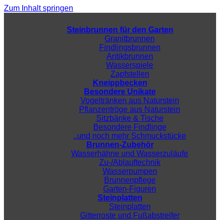
Zum Inhalt springen
Steinbrunnen für den Garten
Granitbrunnen
Findlingsbrunnen
Antikbrunnen
Wasserspiele
Zapfstellen
Kneippbecken
Besondere Unikate
Vogeltränken aus Naturstein
Pflanzentröge aus Naturstein
Sitzbänke & Tische
Besondere Findlinge
..und noch mehr Schmuckstücke
Brunnen-Zubehör
Wasserhähne und Wasserzuläufe
Zu-/Ablauftechnik
Wasserpumpen
Brunnenpflege
Garten-Figuren
Steinplatten
Steinplatten
Gitterroste und Fußabstreifer