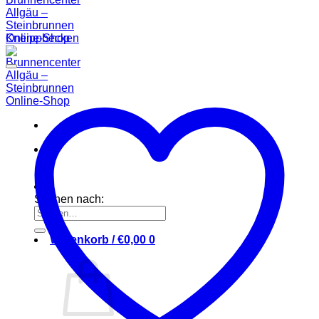
Kneippbecken
Suchen nach:
Warenkorb /
€
0,00
0