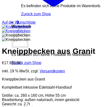
Es befinden sich keine Produkte im Warenkorb.
Zurück zum Shop
0
Auf die Wunschliste
Warenkorb
Kneippbecken aus Granit
Es befinden sich keine Produkte im Warenkorb.
Zurück zum Shop
€
17.950,00
inkl. 19 % MwSt.
zzgl.
Versandkosten
Kneippbecken aus Granit
Komplettset inklusive Edelstahl-Handlauf
Größe: ca. 260 x 160 cm, Höhe 55 cm
Bearbeitung: außen naturrauh, innen gestockt
Gewicht: ca. 2,7t