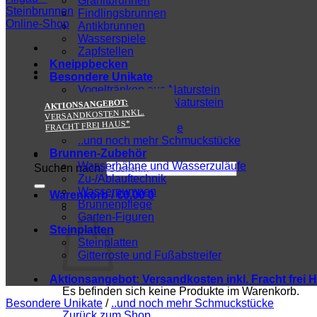
Granitbrunnen
Findlingsbrunnen
Antikbrunnen
Wasserspiele
Zapfstellen
Kneippbecken
Besondere Unikate
Vogeltränken aus Naturstein
Pflanzentröge aus Naturstein
AKTIONSANGEBOT:
VERSANDKOSTEN INKL.
Sitzbänke & Tische
FRACHT FREI HAUS*
Besondere Findlinge
..und noch mehr Schmuckstücke
Brunnen-Zubehör
Wasserhähne und Wasserzuläufe
Suchen nach:
Zu-/Ablauftechnik
Wasserpumpen
Warenkorb /
€
0,00
0
Brunnenpflege
Garten-Figuren
Steinplatten
Steinplatten
Gitterroste und Fußabstreifer
Aktionsangebot:
Versandkosten inkl. Fracht frei 
Es befinden sich keine Produkte im Warenkorb.
Besondere Unikate
/
..und noch mehr Schmuckstücke
Zurück zum Shop