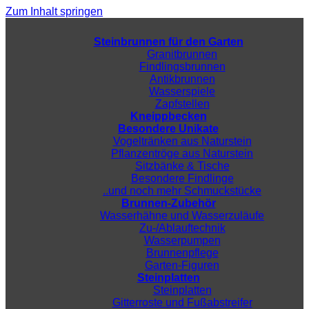
Zum Inhalt springen
Steinbrunnen für den Garten
Granitbrunnen
Findlingsbrunnen
Antikbrunnen
Wasserspiele
Zapfstellen
Kneippbecken
Besondere Unikate
Vogeltränken aus Naturstein
Pflanzentröge aus Naturstein
Sitzbänke & Tische
Besondere Findlinge
..und noch mehr Schmuckstücke
Brunnen-Zubehör
Wasserhähne und Wasserzuläufe
Zu-/Ablauftechnik
Wasserpumpen
Brunnenpflege
Garten-Figuren
Steinplatten
Steinplatten
Gitterroste und Fußabstreifer