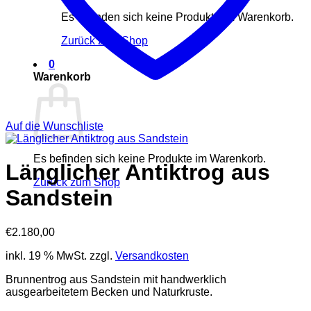
Es befinden sich keine Produkte im Warenkorb.
Zurück zum Shop
0
Warenkorb
Auf die Wunschliste
Es befinden sich keine Produkte im Warenkorb.
Länglicher Antiktrog aus
Zurück zum Shop
Sandstein
€
2.180,00
inkl. 19 % MwSt.
zzgl.
Versandkosten
Brunnentrog aus Sandstein mit handwerklich
ausgearbeitetem Becken und Naturkruste.