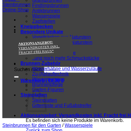
Granitbrunnen
Findlingsbrunnen
Antikbrunnen
Wasserspiele
Zapfstellen
Kneippbecken
Besondere Unikate
Vogeltränken aus Naturstein
Pflanzentröge aus Naturstein
AKTIONSANGEBOT:
VERSANDKOSTEN INKL.
Sitzbänke & Tische
FRACHT FREI HAUS*
Besondere Findlinge
..und noch mehr Schmuckstücke
Brunnen-Zubehör
Wasserhähne und Wasserzuläufe
Suchen nach:
Zu-/Ablauftechnik
Wasserpumpen
Warenkorb /
€
0,00
0
Brunnenpflege
Garten-Figuren
Steinplatten
Steinplatten
Gitterroste und Fußabstreifer
Aktionsangebot:
Versandkosten inkl. Fracht frei 
Es befinden sich keine Produkte im Warenkorb.
Steinbrunnen für den Garten
/
Wasserspiele
Zurück zum Shop