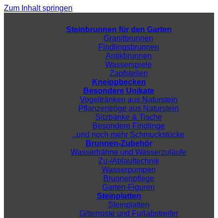
Zum Inhalt springen
Steinbrunnen für den Garten
Granitbrunnen
Findlingsbrunnen
Antikbrunnen
Wasserspiele
Zapfstellen
Kneippbecken
Besondere Unikate
Vogeltränken aus Naturstein
Pflanzentröge aus Naturstein
Sitzbänke & Tische
Besondere Findlinge
..und noch mehr Schmuckstücke
Brunnen-Zubehör
Wasserhähne und Wasserzuläufe
Zu-/Ablauftechnik
Wasserpumpen
Brunnenpflege
Garten-Figuren
Steinplatten
Steinplatten
Gitterroste und Fußabstreifer