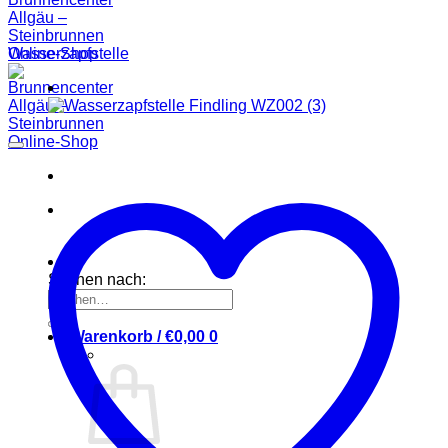
Wasserzapfstelle
Suchen nach:
Warenkorb /
€
0,00
0