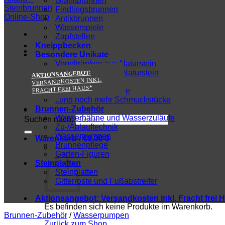
Granitbrunnen
Findlingsbrunnen
Antikbrunnen
Wasserspiele
Zapfstellen
Kneippbecken
Besondere Unikate
Vogeltränken aus Naturstein
Pflanzentröge aus Naturstein
AKTIONSANGEBOT:
VERSANDKOSTEN INKL.
Sitzbänke & Tische
FRACHT FREI HAUS*
Besondere Findlinge
..und noch mehr Schmuckstücke
Brunnen-Zubehör
Wasserhähne und Wasserzuläufe
Suchen nach:
Zu-/Ablauftechnik
Wasserpumpen
Warenkorb /
€
0,00
0
Brunnenpflege
Garten-Figuren
Steinplatten
Steinplatten
Gitterroste und Fußabstreifer
Aktionsangebot:
Versandkosten inkl. Fracht frei 
Es befinden sich keine Produkte im Warenkorb.
Brunnen-Zubehör
/
Wasserpumpen
Zurück zum Shop