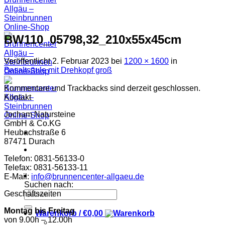
BW110_05798,32_210x55x45cm
Veröffentlicht
2. Februar 2023
bei
1200 × 1600
in
Basaltsäule mit Drehkopf groß
Kommentare und Trackbacks sind derzeit geschlossen.
Kontakt
Jocham Natursteine
GmbH & Co.KG
Heubachstraße 6
87471 Durach
Telefon: 0831-56133-0
Telefax: 0831-56133-11
E-Mail:
info@brunnencenter-allgaeu.de
Suchen nach:
Geschäftszeiten
Montag bis Freitag
Warenkorb /
€
0,00
von 9.00h – 12.00h