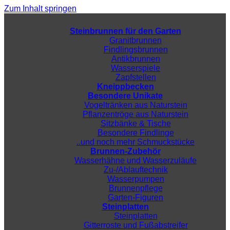
Zum Inhalt springen
Steinbrunnen für den Garten
Granitbrunnen
Findlingsbrunnen
Antikbrunnen
Wasserspiele
Zapfstellen
Kneippbecken
Besondere Unikate
Vogeltränken aus Naturstein
Pflanzentröge aus Naturstein
Sitzbänke & Tische
Besondere Findlinge
..und noch mehr Schmuckstücke
Brunnen-Zubehör
Wasserhähne und Wasserzuläufe
Zu-/Ablauftechnik
Wasserpumpen
Brunnenpflege
Garten-Figuren
Steinplatten
Steinplatten
Gitterroste und Fußabstreifer