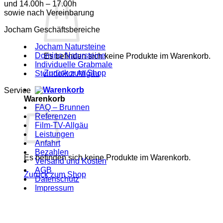
und 14.00h – 17.00h
sowie nach Vereinbarung
Jocham Geschäftsbereiche
Jocham Natursteine
Domino Natursteine
Es befinden sich keine Produkte im Warenkorb.
Individuelle Grabmale
Zurück zum Shop
Steindoktor Allgäu
Service
Warenkorb
FAQ – Brunnen
Referenzen
Film-TV-Allgäu
Leistungen
Anfahrt
Bezahlen
Es befinden sich keine Produkte im Warenkorb.
Versand und Kosten
AGB
Zurück zum Shop
Datenschutz
Impressum