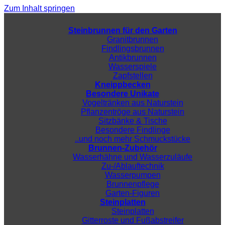
Zum Inhalt springen
Steinbrunnen für den Garten
Granitbrunnen
Findlingsbrunnen
Antikbrunnen
Wasserspiele
Zapfstellen
Kneippbecken
Besondere Unikate
Vogeltränken aus Naturstein
Pflanzentröge aus Naturstein
Sitzbänke & Tische
Besondere Findlinge
..und noch mehr Schmuckstücke
Brunnen-Zubehör
Wasserhähne und Wasserzuläufe
Zu-/Ablauftechnik
Wasserpumpen
Brunnenpflege
Garten-Figuren
Steinplatten
Steinplatten
Gitterroste und Fußabstreifer