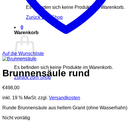
Es befinden sich keine Produkte im Warenkorb.
Zurück zum Shop
0
Warenkorb
Auf die Wunschliste
Es befinden sich keine Produkte im Warenkorb.
Brunnensäule rund
Zurück zum Shop
€
498,00
inkl. 19 % MwSt.
zzgl.
Versandkosten
Runde Brunnensäule aus hellem Granit (ohne Wasserhahn)
Nicht vorrätig