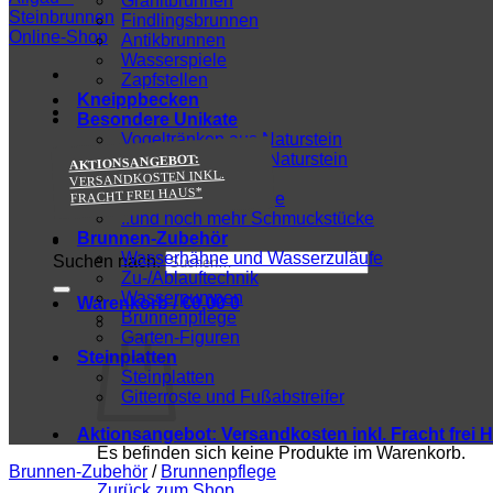
Granitbrunnen
Findlingsbrunnen
Antikbrunnen
Wasserspiele
Zapfstellen
Kneippbecken
Besondere Unikate
Vogeltränken aus Naturstein
Pflanzentröge aus Naturstein
AKTIONSANGEBOT:
VERSANDKOSTEN INKL.
Sitzbänke & Tische
FRACHT FREI HAUS*
Besondere Findlinge
..und noch mehr Schmuckstücke
Brunnen-Zubehör
Wasserhähne und Wasserzuläufe
Suchen nach:
Zu-/Ablauftechnik
Wasserpumpen
Warenkorb /
€
0,00
0
Brunnenpflege
Garten-Figuren
Steinplatten
Steinplatten
Gitterroste und Fußabstreifer
Aktionsangebot:
Versandkosten inkl. Fracht frei 
Es befinden sich keine Produkte im Warenkorb.
Brunnen-Zubehör
/
Brunnenpflege
Zurück zum Shop