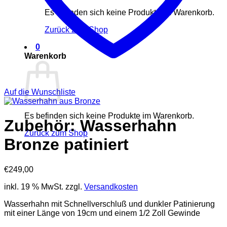
Es befinden sich keine Produkte im Warenkorb.
Zurück zum Shop
0
Warenkorb
Auf die Wunschliste
Es befinden sich keine Produkte im Warenkorb.
Zubehör: Wasserhahn
Zurück zum Shop
Bronze patiniert
€
249,00
inkl. 19 % MwSt.
zzgl.
Versandkosten
Wasserhahn mit Schnellverschluß und dunkler Patinierung
mit einer Länge von 19cm und einem 1/2 Zoll Gewinde