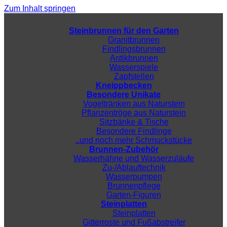
Zum Inhalt springen
Steinbrunnen für den Garten
Granitbrunnen
Findlingsbrunnen
Antikbrunnen
Wasserspiele
Zapfstellen
Kneippbecken
Besondere Unikate
Vogeltränken aus Naturstein
Pflanzentröge aus Naturstein
Sitzbänke & Tische
Besondere Findlinge
..und noch mehr Schmuckstücke
Brunnen-Zubehör
Wasserhähne und Wasserzuläufe
Zu-/Ablauftechnik
Wasserpumpen
Brunnenpflege
Garten-Figuren
Steinplatten
Steinplatten
Gitterroste und Fußabstreifer